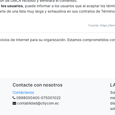
ión de DMCA recibido y eliminará el contenido.
 los usuarios
, puede informar a los usuarios que al aceptar los tér
arte de una lista muy larga y exhaustiva en sus contratos de Términ
Fuente: https://t
cios de Internet para su organización. Estamos comprometidos con br
Contacte con nosotros
L
Contáctenos
So
0998000400-075001022
me
contablidad@citycom.ec
di
so